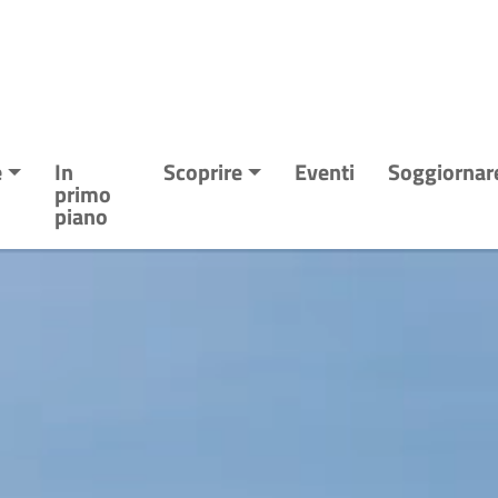
e
In
Scoprire
Eventi
Soggiornar
primo
piano