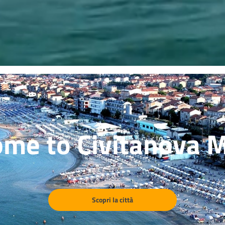
me to Civitanova 
Scopri la città