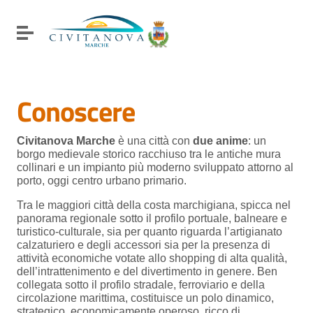
Vai ai contenuti
Vai al menu di navigazione
Attiva / disattiva la navigazione
Vai al footer
Conoscere
Civitanova Marche
è una città con
due anime
: un
borgo medievale storico racchiuso tra le antiche mura
collinari e un impianto più moderno sviluppato attorno al
porto, oggi centro urbano primario.
Tra le maggiori città della costa marchigiana, spicca nel
panorama regionale sotto il profilo portuale, balneare e
turistico-culturale, sia per quanto riguarda l’artigianato
calzaturiero e degli accessori sia per la presenza di
attività economiche votate allo shopping di alta qualità,
dell’intrattenimento e del divertimento in genere. Ben
collegata sotto il profilo stradale, ferroviario e della
circolazione marittima, costituisce un polo dinamico,
strategico, economicamente operoso, ricco di