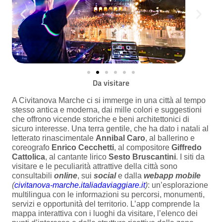
Da visitare
A Civitanova Marche ci si immerge in una città al tempo
stesso antica e moderna, dai mille colori e suggestioni
che offrono vicende storiche e beni architettonici di
sicuro interesse. Una terra gentile, che ha dato i natali al
letterato rinascimentale
Annibal Caro
, al ballerino e
coreografo
Enrico Cecchetti
, al compositore
Giffredo
Cattolica
, al cantante lirico
Sesto Bruscantini
. I siti da
visitare e le peculiarità attrattive della città sono
consultabili
online
, sui
social
e dalla
webapp mobile
(
civitanova-marche.italiadaviaggiare.it
)
: un’esplorazione
multilingua con le informazioni su percorsi, monumenti,
servizi e opportunità del territorio. L’app comprende la
mappa interattiva con i luoghi da visitare, l’elenco dei