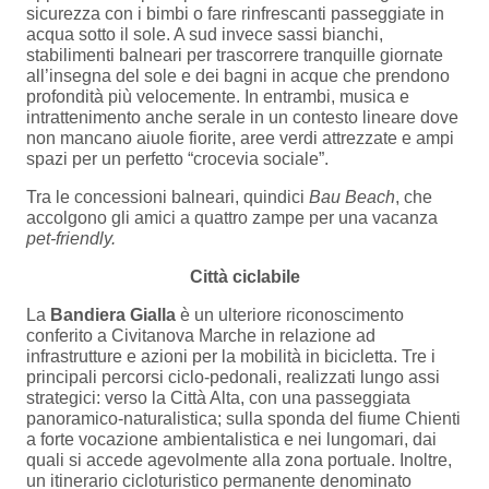
sicurezza con i bimbi o fare rinfrescanti passeggiate in
acqua sotto il sole. A sud invece sassi bianchi,
stabilimenti balneari per trascorrere tranquille giornate
all’insegna del sole e dei bagni in acque che prendono
profondità più velocemente. In entrambi, musica e
intrattenimento anche serale in un contesto lineare dove
non mancano aiuole fiorite, aree verdi attrezzate e ampi
spazi per un perfetto “crocevia sociale”.
Tra le concessioni balneari, quindici
Bau Beach
, che
accolgono gli amici a quattro zampe per una vacanza
pet-friendly.
Città ciclabile
La
Bandiera Gialla
è un ulteriore riconoscimento
conferito a Civitanova Marche in relazione ad
infrastrutture e azioni per la mobilità in bicicletta. Tre i
principali percorsi ciclo-pedonali, realizzati lungo assi
strategici: verso la Città Alta, con una passeggiata
panoramico-naturalistica; sulla sponda del fiume Chienti
a forte vocazione ambientalistica e nei lungomari, dai
quali si accede agevolmente alla zona portuale. Inoltre,
un itinerario cicloturistico permanente denominato