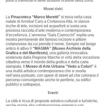
punti d’interesse e delle strutture ricettive della zona.
Musei civici
La
Pinacoteca “Marco Moretti”
si trova nella casa
natale di Annibal Caro a Civitanova Alta. In stanze
ricche di tele, incisioni ed acqueforti si svela una
preziosa raccolta d’arte moderna e contemporanea
d’eccellenza. L’annessa “Sala Ciarrocchi” ospita una
mostra permanente del famoso incisore e pittore
civitanovese da cui prende il nome. Sempre nel borgo
antico è attivo il
“MAGMA” (Museo Archivio della
Grafica e del Manifesto)
, una galleria innovativa
sostenuta dalla Regione Marche in virtù della vocazione
cittadina verso il mondo della grafica e della carta
stampata. Il
Museo di Arte Urbana “Vedo a Colori”
è
una realtà artistica contemporanea che si snoda
nell’area portuale, con opere di street art che colorano il
percorso coinvolgendo anche le periferie, su edifici
pubblici e sottopassi.
Eventi
La città è ricca di proposte artistico-culturali e turistiche,
anche grazie alla collaborazione sinergica con