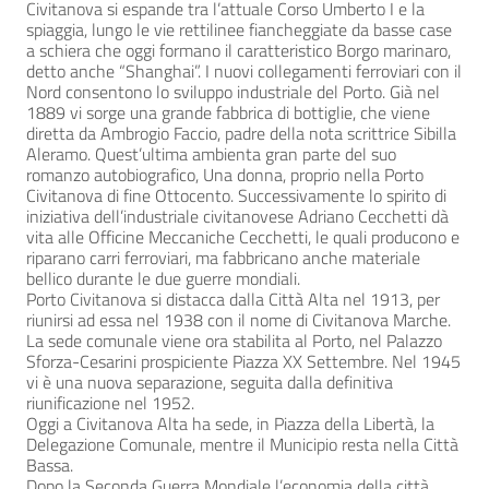
Civitanova si espande tra l’attuale Corso Umberto I e la
spiaggia, lungo le vie rettilinee fiancheggiate da basse case
a schiera che oggi formano il caratteristico Borgo marinaro,
detto anche “Shanghai”. I nuovi collegamenti ferroviari con il
Nord consentono lo sviluppo industriale del Porto. Già nel
1889 vi sorge una grande fabbrica di bottiglie, che viene
diretta da Ambrogio Faccio, padre della nota scrittrice Sibilla
Aleramo. Quest’ultima ambienta gran parte del suo
romanzo autobiografico, Una donna, proprio nella Porto
Civitanova di fine Ottocento. Successivamente lo spirito di
iniziativa dell’industriale civitanovese Adriano Cecchetti dà
vita alle Officine Meccaniche Cecchetti, le quali producono e
riparano carri ferroviari, ma fabbricano anche materiale
bellico durante le due guerre mondiali.
Porto Civitanova si distacca dalla Città Alta nel 1913, per
riunirsi ad essa nel 1938 con il nome di Civitanova Marche.
La sede comunale viene ora stabilita al Porto, nel Palazzo
Sforza-Cesarini prospiciente Piazza XX Settembre. Nel 1945
vi è una nuova separazione, seguita dalla definitiva
riunificazione nel 1952.
Oggi a Civitanova Alta ha sede, in Piazza della Libertà, la
Delegazione Comunale, mentre il Municipio resta nella Città
Bassa.
Dopo la Seconda Guerra Mondiale l’economia della città