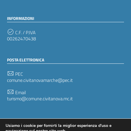
INFORMAZIONI
C.F. / P.IVA
00262470438
POSTA ELETTRONICA
PEC
comune.civitanovamarche@pec.it
Email
turismo@comune.civitanova.mc.it
SEGUICI SU
Usiamo i cookie per fornirti la miglior esperienza d'uso e
navigazione sul nostro sito web.