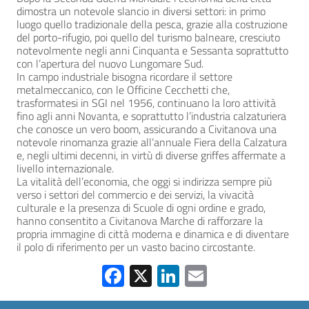
dimostra un notevole slancio in diversi settori: in primo
luogo quello tradizionale della pesca, grazie alla costruzione
del porto-rifugio, poi quello del turismo balneare, cresciuto
notevolmente negli anni Cinquanta e Sessanta soprattutto
con l’apertura del nuovo Lungomare Sud.
In campo industriale bisogna ricordare il settore
metalmeccanico, con le Officine Cecchetti che,
trasformatesi in SGI nel 1956, continuano la loro attività
fino agli anni Novanta, e soprattutto l’industria calzaturiera
che conosce un vero boom, assicurando a Civitanova una
notevole rinomanza grazie all’annuale Fiera della Calzatura
e, negli ultimi decenni, in virtù di diverse griffes affermate a
livello internazionale.
La vitalità dell’economia, che oggi si indirizza sempre più
verso i settori del commercio e dei servizi, la vivacità
culturale e la presenza di Scuole di ogni ordine e grado,
hanno consentito a Civitanova Marche di rafforzare la
propria immagine di città moderna e dinamica e di diventare
il polo di riferimento per un vasto bacino circostante.
Facebook
X
LinkedIn
Email