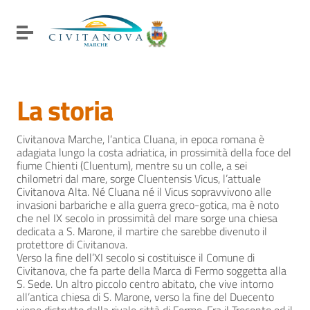
Vai ai contenuti
Vai al menu di navigazione
Attiva / disattiva la navigazione
Vai al footer
La storia
Civitanova Marche, l’antica Cluana, in epoca romana è
adagiata lungo la costa adriatica, in prossimità della foce del
fiume Chienti (Cluentum), mentre su un colle, a sei
chilometri dal mare, sorge Cluentensis Vicus, l’attuale
Civitanova Alta. Né Cluana né il Vicus sopravvivono alle
invasioni barbariche e alla guerra greco-gotica, ma è noto
che nel IX secolo in prossimità del mare sorge una chiesa
dedicata a S. Marone, il martire che sarebbe divenuto il
protettore di Civitanova.
Verso la fine dell’XI secolo si costituisce il Comune di
Civitanova, che fa parte della Marca di Fermo soggetta alla
S. Sede. Un altro piccolo centro abitato, che vive intorno
all’antica chiesa di S. Marone, verso la fine del Duecento