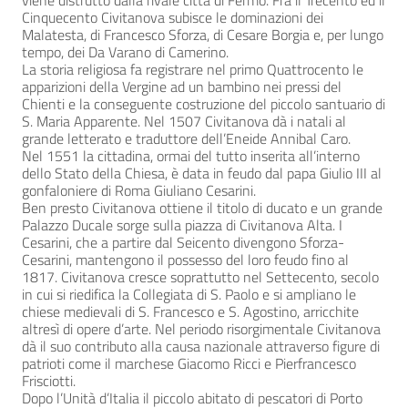
viene distrutto dalla rivale città di Fermo. Fra il Trecento ed il
Cinquecento Civitanova subisce le dominazioni dei
Malatesta, di Francesco Sforza, di Cesare Borgia e, per lungo
tempo, dei Da Varano di Camerino.
La storia religiosa fa registrare nel primo Quattrocento le
apparizioni della Vergine ad un bambino nei pressi del
Chienti e la conseguente costruzione del piccolo santuario di
S. Maria Apparente. Nel 1507 Civitanova dà i natali al
grande letterato e traduttore dell’Eneide Annibal Caro.
Nel 1551 la cittadina, ormai del tutto inserita all’interno
dello Stato della Chiesa, è data in feudo dal papa Giulio III al
gonfaloniere di Roma Giuliano Cesarini.
Ben presto Civitanova ottiene il titolo di ducato e un grande
Palazzo Ducale sorge sulla piazza di Civitanova Alta. I
Cesarini, che a partire dal Seicento divengono Sforza-
Cesarini, mantengono il possesso del loro feudo fino al
1817. Civitanova cresce soprattutto nel Settecento, secolo
in cui si riedifica la Collegiata di S. Paolo e si ampliano le
chiese medievali di S. Francesco e S. Agostino, arricchite
altresì di opere d’arte. Nel periodo risorgimentale Civitanova
dà il suo contributo alla causa nazionale attraverso figure di
patrioti come il marchese Giacomo Ricci e Pierfrancesco
Frisciotti.
Dopo l’Unità d’Italia il piccolo abitato di pescatori di Porto