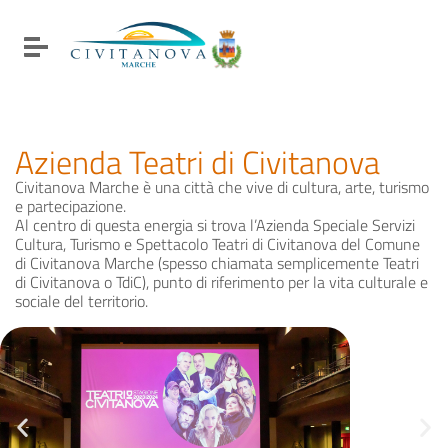
Vai ai contenuti
Vai al menu di navigazione
Attiva / disattiva la navigazione
Vai al footer
Azienda Teatri di Civitanova
Civitanova Marche è una città che vive di cultura, arte, turismo
e partecipazione.
Al centro di questa energia si trova l’Azienda Speciale Servizi
Cultura, Turismo e Spettacolo Teatri di Civitanova del Comune
di Civitanova Marche (spesso chiamata semplicemente Teatri
di Civitanova o TdiC), punto di riferimento per la vita culturale e
sociale del territorio.