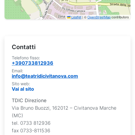
Leaflet
|
©
OpenStreetMap
contributors
Utilizzare i tasti freccia per navigare nella mappa. Preme
Contatti
Telefono fisso:
+390733812936
Email:
info@teatridicivitanova.com
Sito web:
Vai al sito
TDIC Direzione
Via Bruno Buozzi, 162012 – Civitanova Marche
(MC)
tel. 0733 812936
fax 0733-811536