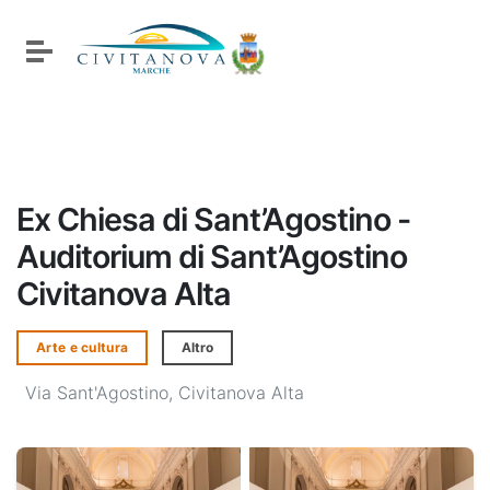
Vai ai contenuti
Vai al menu di navigazione
Attiva / disattiva la navigazione
Vai al footer
Ex Chiesa di Sant’Agostino -
Auditorium di Sant’Agostino
Civitanova Alta
Arte e cultura
Altro
Via Sant'Agostino, Civitanova Alta