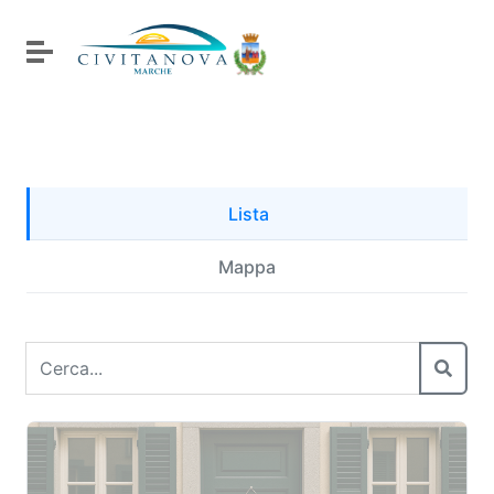
Vai ai contenuti
Vai al menu di navigazione
Attiva / disattiva la navigazione
Vai al footer
Salta al contenuto principale
Lista
Mappa
Cerca prodotti
Digita il nome del prodotto che stai cercando