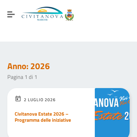
Vai ai contenuti
Vai al menu di navigazione
Attiva / disattiva la navigazione
Vai al footer
Anno:
2026
Pagina 1 di 1
2 LUGLIO 2026
Civitanova Estate 2026 –
Programma delle iniziative
LEGGI DI PIÙ